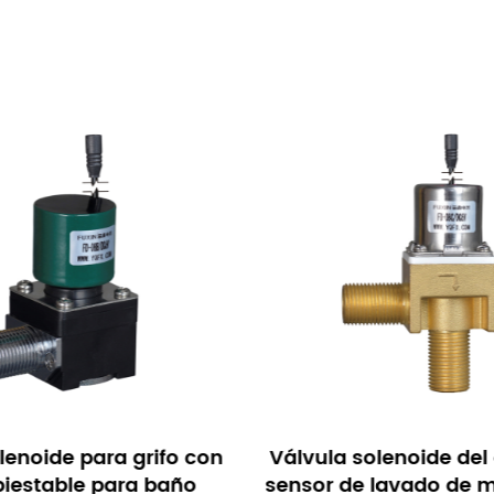
olenoide del grifo del
Válvula solenoide del 
e lavado de manos de
sensor infrarrojo de e