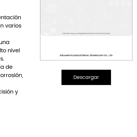
entación
n varios
 una
to nivel
s.
ía de
orrosión,
Descargar
isión y