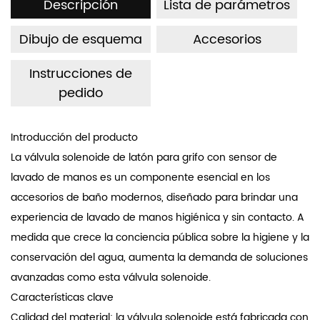
Descripción
Lista de parámetros
útil larga de hasta 1 millón de ciclos, con un bajo consumo
de energía que requiere solo 25 milisegundos de
Dibujo de esquema
Accesorios
funcionamiento con ancho de pulso. Presenta una alta
clasificación de impermeabilidad de hasta IP67, con
Instrucciones de
pedido
funcionalidad de autolimpieza y fuertes capacidades de
resistencia a impurezas. La válvula electromagnética es
fácil de instalar y puede adaptarse a varias
Introducción del producto
configuraciones estructurales, lo que permite ajustes en
La válvula solenoide de latón para grifo con sensor de
lavado de manos es un componente esencial en los
las longitudes de entrada y salida según los requisitos. La
accesorios de baño modernos, diseñado para brindar una
válvula puede construirse con materiales especiales
experiencia de lavado de manos higiénica y sin contacto. A
resistentes a la corrosión, lo que la hace adecuada para
medida que crece la conciencia pública sobre la higiene y la
su uso en agua de mar, altas concentraciones de ácidos y
conservación del agua, aumenta la demanda de soluciones
álcalis, así como en entornos de agua aceitosa.
avanzadas como esta válvula solenoide.
Características clave
Calidad del material: la válvula solenoide está fabricada con