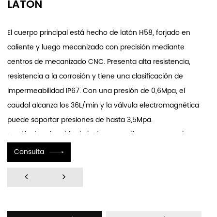
LATÓN
El cuerpo principal está hecho de latón H58, forjado en
caliente y luego mecanizado con precisión mediante
centros de mecanizado CNC. Presenta alta resistencia,
resistencia a la corrosión y tiene una clasificación de
impermeabilidad IP67. Con una presión de 0,6Mpa, el
caudal alcanza los 36L/min y la válvula electromagnética
puede soportar presiones de hasta 3,5Mpa.
La válvula solenoide de latón para grifo con sensor de
lavado de manos está diseñada para usarse en sistemas
Consulta
controlados por sensores para artículos sanitarios como
lavadoras de manos. La válvula solenoide puede
funcionar tanto en modo de señal de pulso como en
modo continuo. La válvula de pulso cuenta con una vida