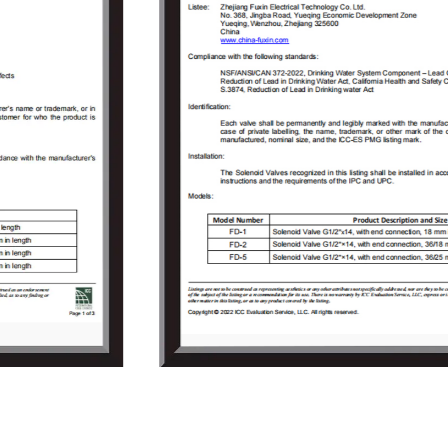
de valor agregado que satisfagan las
demandas de los clientes para resolver los
problemas técnicos encontrados por los
usuarios. en el uso de válvulas solenoides. A
medida que la empresa crecía, Fuxin invirtió
150 millones de yuanes en 2009 para construir
un parque industrial que cubriera un área de
18.000㎡ en el parque industrial Jinlong del
distrito de Tongliang, Chongqing y registró
"Chongqing RongHuan Electric Appliance Co.,
Ltd." Especializados en investigación y
desarrollo, producción, venta e importación y
exportación de bienes de electrodomésticos
de alta y baja tensión, instrumentos de