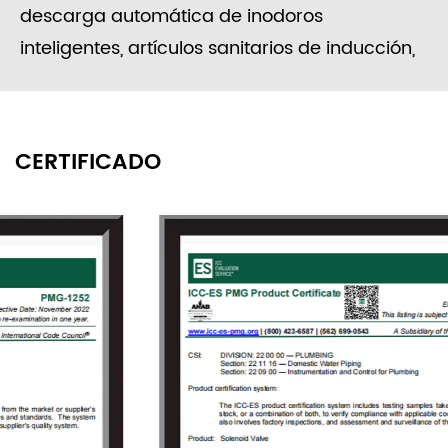
descarga automática de inodoros
inteligentes, artículos sanitarios de inducción,
control automático de suministro de agua
solar, electrodomésticos, equipos de lavado,
procesamiento de alimentos, riego de
CERTIFICADO
jardines, medidores de agua inteligentes,
ingeniería de sistemas de control de agua,
etc.
Desde su fundación, la empresa siempre se
adhirió al concepto de "investigación y
desarrollo independientes, innovación activa",
para brindar a los usuarios propuestas de
válvulas solenoides de alta calidad y servicios