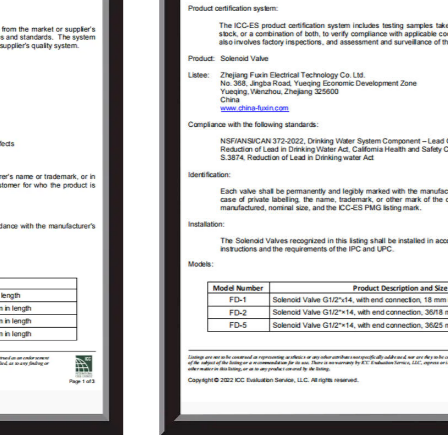
para brindar a los usuarios propuestas de
válvulas solenoides de alta calidad y servicios
de valor agregado que satisfagan las
demandas de los clientes para resolver los
problemas técnicos encontrados por los
usuarios. en el uso de válvulas solenoides. A
medida que la empresa crecía, Fuxin invirtió
150 millones de yuanes en 2009 para construir
un parque industrial que cubriera un área de
18.000㎡ en el parque industrial Jinlong del
distrito de Tongliang, Chongqing y registró
"Chongqing RongHuan Electric Appliance Co.,
Ltd." Especializados en investigación y
desarrollo, producción, venta e importación y