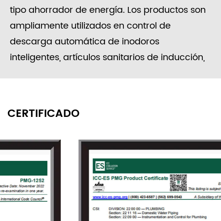
tipo ahorrador de energía. Los productos son
ampliamente utilizados en control de
descarga automática de inodoros
inteligentes, artículos sanitarios de inducción,
control automático de suministro de agua
solar, electrodomésticos, equipos de lavado,
procesamiento de alimentos, riego de
CERTIFICADO
jardines, medidores de agua inteligentes,
ingeniería de sistemas de control de agua,
etc.
Desde su fundación, la empresa siempre se
adhirió al concepto de "investigación y
desarrollo independientes, innovación activa",