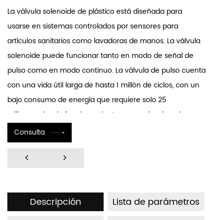
La válvula solenoide de plástico está diseñada para
usarse en sistemas controlados por sensores para
artículos sanitarios como lavadoras de manos. La válvula
solenoide puede funcionar tanto en modo de señal de
pulso como en modo continuo. La válvula de pulso cuenta
con una vida útil larga de hasta 1 millón de ciclos, con un
bajo consumo de energía que requiere solo 25
milisegundos de funcionamiento con ancho de pulso.
Presenta una alta clasificación de impermeabilidad de
Consulta
hasta IP67, con funcionalidad de autolimpieza y fuertes
capacidades de resistencia a impurezas. La válvula
electromagnética es fácil de instalar y puede adaptarse a
varias configuraciones estructurales, lo que permite
Descripción
Lista de parámetros
ajustes en las longitudes de entrada y salida según los
requisitos. La válvula puede construirse con materiales